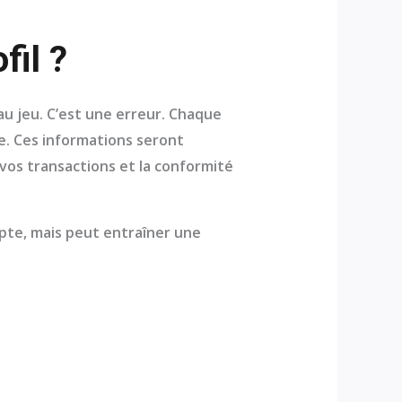
il ?
u jeu. C’est une erreur. Chaque
e. Ces informations seront
 vos transactions et la conformité
pte, mais peut entraîner une