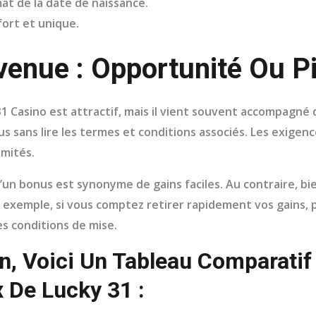
at de la date de naissance.
fort et unique.
enue : Opportunité Ou P
 Casino est attractif, mais il vient souvent accompagné d
nus sans lire les termes et conditions associés. Les exige
imités.
u’un bonus est synonyme de gains faciles. Au contraire, bi
r exemple, si vous comptez retirer rapidement vos gains, 
es conditions de mise.
in, Voici Un Tableau Comparati
 De Lucky 31 :