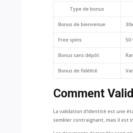
Type de bonus
Bonus de bienvenue
30
Free spins
50 
Bonus sans dépôt
Ra
Bonus de fidélité
Var
Comment Valid
La validation d’identité est une é
sembler contraignant, mais il est 