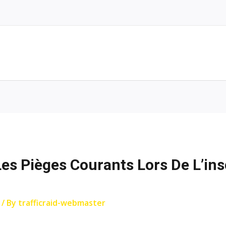
s Pièges Courants Lors De L’ins
/ By
trafficraid-webmaster