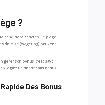
iège ?
e conditions strictes. Le piège
nces de mise (wagering) peuvent
en gérer son bonus, c’est savoir
privilégiez un dépôt sans bonus
f Rapide Des Bonus