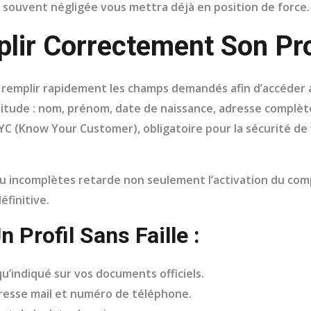
s souvent négligée vous mettra déjà en position de force.
ir Correctement Son Prof
 remplir rapidement les champs demandés afin d’accéder a
titude : nom, prénom, date de naissance, adresse complèt
 KYC (Know Your Customer), obligatoire pour la sécurité de
ou incomplètes retarde non seulement l’activation du com
finitive.
 Profil Sans Faille :
qu’indiqué sur vos documents officiels.
adresse mail et numéro de téléphone.