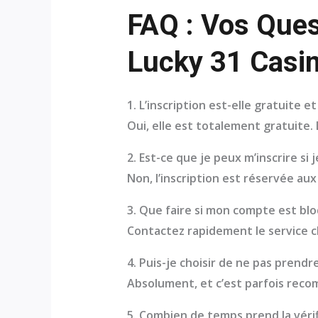
FAQ : Vos Ques
Lucky 31 Casi
1. L’inscription est-elle gratuite e
Oui, elle est totalement gratuite.
2. Est-ce que je peux m’inscrire si 
Non, l’inscription est réservée au
3. Que faire si mon compte est blo
Contactez rapidement le service cl
4. Puis-je choisir de ne pas prend
Absolument, et c’est parfois reco
5. Combien de temps prend la véri