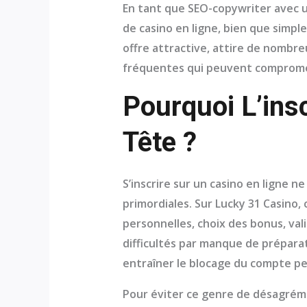
En tant que SEO-copywriter avec un
de casino en ligne, bien que simple
offre attractive, attire de nombre
fréquentes qui peuvent compromett
Pourquoi L’insc
Tête ?
S’inscrire sur un casino en ligne ne
primordiales. Sur Lucky 31 Casino,
personnelles, choix des bonus, va
difficultés par manque de prépara
entraîner le blocage du compte pen
Pour éviter ce genre de désagrémen