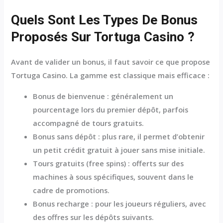
Quels Sont Les Types De Bonus
Proposés Sur Tortuga Casino ?
Avant de valider un bonus, il faut savoir ce que propose
Tortuga Casino. La gamme est classique mais efficace :
Bonus de bienvenue : généralement un
pourcentage lors du premier dépôt, parfois
accompagné de tours gratuits.
Bonus sans dépôt : plus rare, il permet d’obtenir
un petit crédit gratuit à jouer sans mise initiale.
Tours gratuits (free spins) : offerts sur des
machines à sous spécifiques, souvent dans le
cadre de promotions.
Bonus recharge : pour les joueurs réguliers, avec
des offres sur les dépôts suivants.