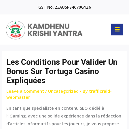
Skip
GST No. 23AUSPS4670G1Z6
to
content
MAI
MEN
Les Conditions Pour Valider Un
Bonus Sur Tortuga Casino
Expliquées
Leave a Comment
/
Uncategorized
/ By
trafficraid-
webmaster
En tant que spécialiste en contenu SEO dédié à
l’iGaming, avec une solide expérience dans la rédaction
d’articles informatifs pour les joueurs, je vous propose