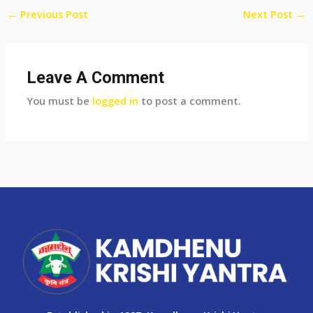
Post
←
Previous Post
Next Post
→
navigation
Leave A Comment
You must be
logged in
to post a comment.