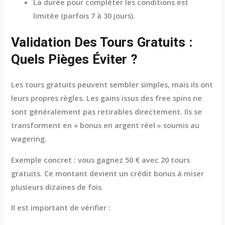
La durée pour compléter les conditions est
limitée (parfois 7 à 30 jours).
Validation Des Tours Gratuits :
Quels Pièges Éviter ?
Les tours gratuits peuvent sembler simples, mais ils ont
leurs propres règles. Les gains issus des free spins ne
sont généralement pas retirables directement. Ils se
transforment en « bonus en argent réel » soumis au
wagering.
Exemple concret : vous gagnez 50 € avec 20 tours
gratuits. Ce montant devient un crédit bonus à miser
plusieurs dizaines de fois.
Il est important de vérifier :