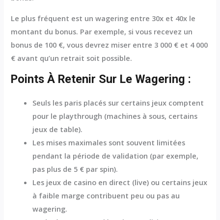
Le plus fréquent est un wagering entre 30x et 40x le
montant du bonus. Par exemple, si vous recevez un
bonus de 100 €, vous devrez miser entre 3 000 € et 4 000
€ avant qu’un retrait soit possible.
Points À Retenir Sur Le Wagering :
Seuls les paris placés sur certains jeux comptent
pour le playthrough (machines à sous, certains
jeux de table).
Les mises maximales sont souvent limitées
pendant la période de validation (par exemple,
pas plus de 5 € par spin).
Les jeux de casino en direct (live) ou certains jeux
à faible marge contribuent peu ou pas au
wagering.