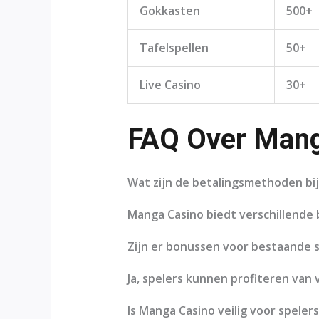
Gokkasten
500+
Tafelspellen
50+
Live Casino
30+
FAQ Over Mang
Wat zijn de betalingsmethoden bi
Manga Casino biedt verschillende 
Zijn er bonussen voor bestaande 
Ja, spelers kunnen profiteren van 
Is Manga Casino veilig voor speler