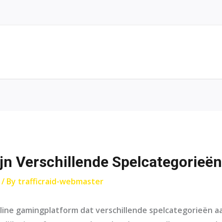
jn Verschillende Spelcategorieën
/ By
trafficraid-webmaster
nline gamingplatform dat verschillende spelcategorieën a