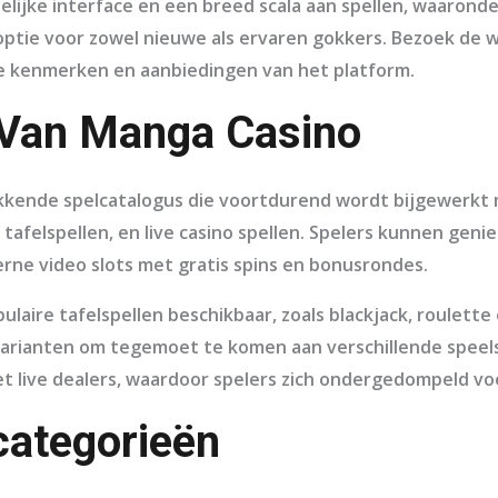
lijke interface en een breed scala aan spellen, waaronder 
 optie voor zowel nieuwe als ervaren gokkers. Bezoek de 
e kenmerken en aanbiedingen van het platform.
 Van Manga Casino
kende spelcatalogus die voortdurend wordt bijgewerkt 
afelspellen, en live casino spellen. Spelers kunnen gen
derne video slots met gratis spins en bonusrondes.
pulaire tafelspellen beschikbaar, zoals blackjack, roulett
ianten om tegemoet te komen aan verschillende speelstij
et live dealers, waardoor spelers zich ondergedompeld vo
categorieën