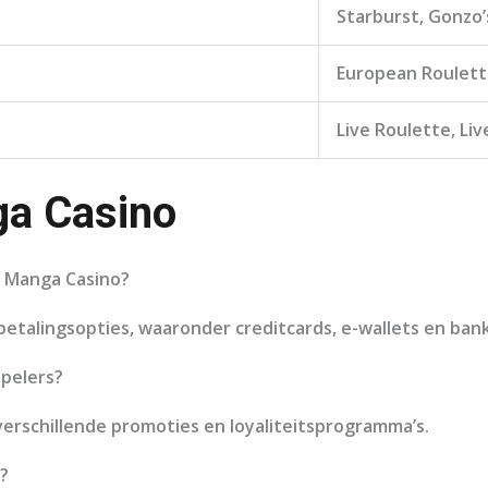
Starburst, Gonzo
European Roulette
Live Roulette, Liv
a Casino
j Manga Casino?
betalingsopties, waaronder creditcards, e-wallets en ban
spelers?
verschillende promoties en loyaliteitsprogramma’s.
s?