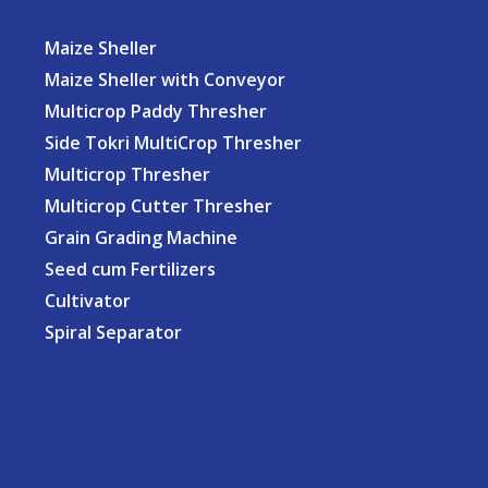
Maize Sheller
Maize Sheller with Conveyor
Multicrop Paddy Thresher
Side Tokri MultiCrop Thresher
Multicrop Thresher
Multicrop Cutter Thresher
Grain Grading Machine
Seed cum Fertilizers
Cultivator
Spiral Separator