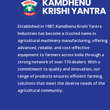
Established in 1987, Kamdhenu Krishi Yantra
Industries has become a trusted name in
agricultural machinery manufacturing, offering
advanced, reliable, and cost-effective
equipment to farmers across India through a
strong network of over 110 dealers. With a
commitment to quality and innovation, our
range of products ensures efficient farming
solutions that meet the diverse needs of the
agricultural community.