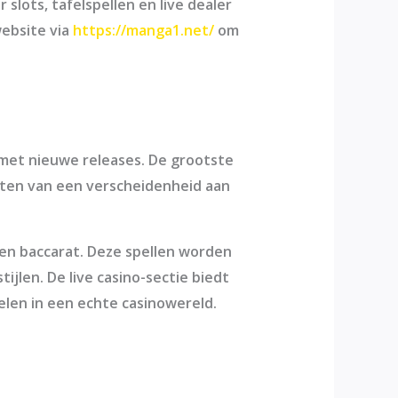
slots, tafelspellen en live dealer
website via
https://manga1.net/
om
met nieuwe releases. De grootste
ieten van een verscheidenheid aan
e en baccarat. Deze spellen worden
len. De live casino-sectie biedt
elen in een echte casinowereld.