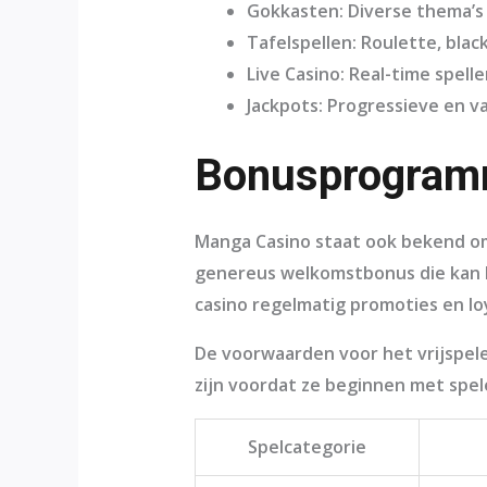
Gokkasten:
Diverse thema’s 
Tafelspellen:
Roulette, black
Live Casino:
Real-time spelle
Jackpots:
Progressieve en va
Bonusprogram
Manga Casino staat ook bekend o
genereus welkomstbonus die kan b
casino regelmatig promoties en lo
De voorwaarden voor het vrijspel
zijn voordat ze beginnen met spel
Spelcategorie