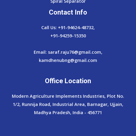
Spiral Separator
Contact Info
Call Us: +91-94624-48732,
+91-94259-15350
Email:
saraf.raju76@gmail.com
,
kamdhenubng@gmail.com
Office Location
Modern Agriculture Implements Industries, Plot No.
1/2, Runnija Road, Industrial Area, Barnagar, Ujjain,
Madhya Pradesh, India - 456771