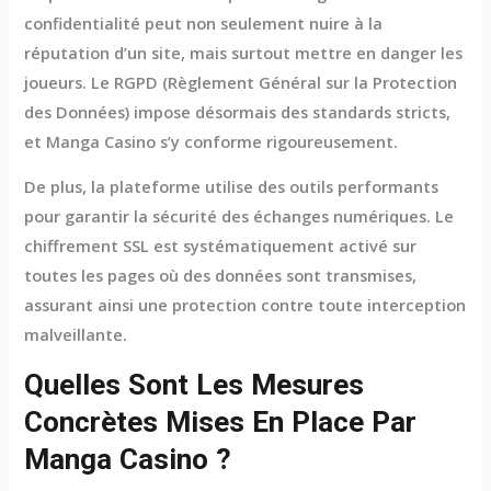
confidentialité peut non seulement nuire à la
réputation d’un site, mais surtout mettre en danger les
joueurs. Le RGPD (Règlement Général sur la Protection
des Données) impose désormais des standards stricts,
et Manga Casino s’y conforme rigoureusement.
De plus, la plateforme utilise des outils performants
pour garantir la sécurité des échanges numériques. Le
chiffrement SSL est systématiquement activé sur
toutes les pages où des données sont transmises,
assurant ainsi une protection contre toute interception
malveillante.
Quelles Sont Les Mesures
Concrètes Mises En Place Par
Manga Casino ?