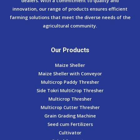
dealers. With a commitment to quality and
innovation, our range of products ensures efficient
farming solutions that meet the diverse needs of the
agricultural community.
Our Products
Maize Sheller
Maize Sheller with Conveyor
Multicrop Paddy Thresher
Side Tokri MultiCrop Thresher
Multicrop Thresher
Multicrop Cutter Thresher
Grain Grading Machine
Seed cum Fertilizers
Cultivator