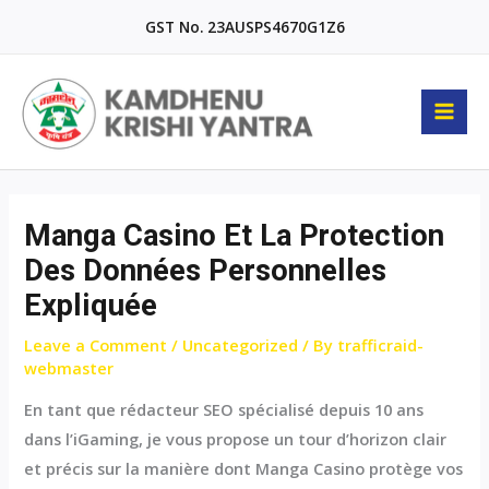
Skip
GST No. 23AUSPS4670G1Z6
to
content
MAI
MEN
Manga Casino Et La Protection
Des Données Personnelles
Expliquée
Leave a Comment
/
Uncategorized
/ By
trafficraid-
webmaster
En tant que rédacteur SEO spécialisé depuis 10 ans
dans l’iGaming, je vous propose un tour d’horizon clair
et précis sur la manière dont Manga Casino protège vos