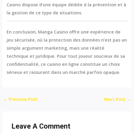
Casino dispose d’une équipe dédiée à la prévention et à
la gestion de ce type de situations.
En conclusion, Manga Casino offre une expérience de
jeu sécurisée, où la protection des données n’est pas un
simple argument marketing, mais une réalité
technique et juridique. Pour tout joueur soucieux de sa
confidentialité, ce casino en ligne constitue un choix
sérieux et rassurant dans un marché parfois opaque.
Post
←
Previous Post
Next Post
→
navigation
Leave A Comment