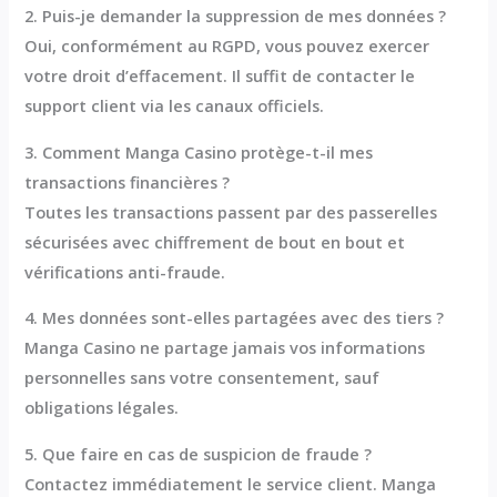
2. Puis-je demander la suppression de mes données ?
Oui, conformément au RGPD, vous pouvez exercer
votre droit d’effacement. Il suffit de contacter le
support client via les canaux officiels.
3. Comment Manga Casino protège-t-il mes
transactions financières ?
Toutes les transactions passent par des passerelles
sécurisées avec chiffrement de bout en bout et
vérifications anti-fraude.
4. Mes données sont-elles partagées avec des tiers ?
Manga Casino ne partage jamais vos informations
personnelles sans votre consentement, sauf
obligations légales.
5. Que faire en cas de suspicion de fraude ?
Contactez immédiatement le service client. Manga