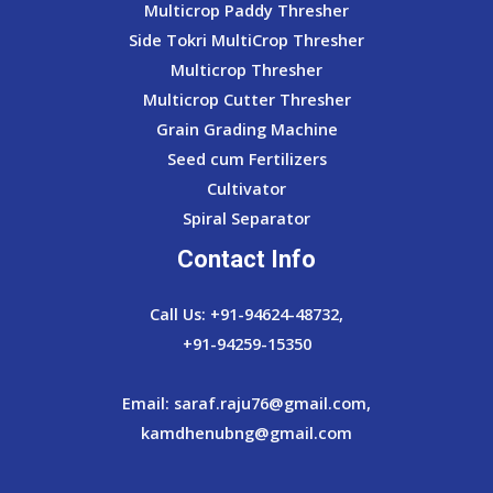
Multicrop Paddy Thresher
Side Tokri MultiCrop Thresher
Multicrop Thresher
Multicrop Cutter Thresher
Grain Grading Machine
Seed cum Fertilizers
Cultivator
Spiral Separator
Contact Info
Call Us: +91-94624-48732,
+91-94259-15350
Email:
saraf.raju76@gmail.com
,
kamdhenubng@gmail.com