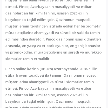
müştərilərinə əhəmiyyətli və sürətli xidmətlər təmin
etməsi. Pinco, Azərbaycanın məsuliyyətli və etibarlı
qazinolardan biri kimi tanınır, əsasən 2026-ci ilin
basyılıqında təşkil edilmişdir. Qazinonun məqsədi,
müştərilərinin tərəfindən istifadə edilən hər bir xidmətin
müraciətçilərinə əhəmiyyətli və sürətli bir şəkildə təmin
edilməsindən ibarətdir. Pinco qazinonun əsas xidmətləri
arasında, ən yaxşı və etibarlı oyunlar, ən geniş bonuslar
və promokodlar, müraciətçilərinə ən sürətli və mürəkkəb
xidmətlər təmin etməlidir.
Pinco online kazino (Пинко) Azərbaycanda 2026-ci ilin
etibarlı oyun təcrübəsi ilə tanınır. Qazinonun məqsədi,
müştərilərinə əhəmiyyətli və sürətli xidmətlər təmin
etməsi. Pinco, Azərbaycanın məsuliyyətli və etibarlı
qazinolardan biri kimi tanınır, əsasən 2026-ci ilin
basyılıqında təşkil edilmişdir. Qazinonun məqsədi,
müştərilərinin tərəfindən istifadə edilən hər bir xidmətin