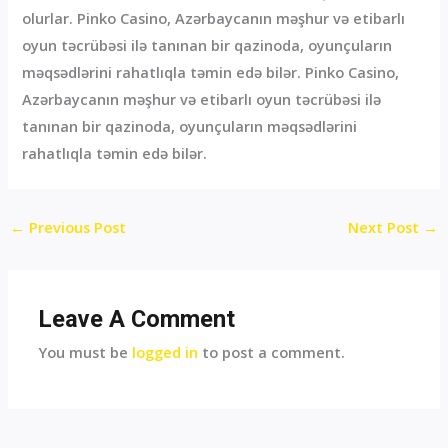
olurlar. Pinko Casino, Azərbaycanın məşhur və etibarlı
oyun təcrübəsi ilə tanınan bir qazinoda, oyunçuların
məqsədlərini rahatlıqla təmin edə bilər. Pinko Casino,
Azərbaycanın məşhur və etibarlı oyun təcrübəsi ilə
tanınan bir qazinoda, oyunçuların məqsədlərini
rahatlıqla təmin edə bilər.
Post
←
Previous Post
Next Post
→
navigation
Leave A Comment
You must be
logged in
to post a comment.