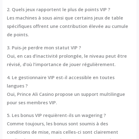
2. Quels jeux rapportent le plus de points VIP ?
Les machines à sous ainsi que certains jeux de table
spécifiques offrent une contribution élevée au cumule
de points.
3. Puis-je perdre mon statut VIP ?
Oui, en cas d’inactivité prolongée, le niveau peut être
révisé, d’où l’importance de jouer régulièrement.
4. Le gestionnaire VIP est-il accessible en toutes
langues ?
Oui, Prince Ali Casino propose un support multilingue
pour ses membres VIP.
5. Les bonus VIP requièrent-ils un wagering ?
Comme toujours, les bonus sont soumis à des
conditions de mise, mais celles-ci sont clairement