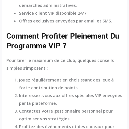
démarches administratives.
Service client VIP disponible 24/7.
Offres exclusives envoyées par email et SMS.
Comment Profiter Pleinement Du
Programme VIP ?
Pour tirer le maximum de ce club, quelques conseils
simples s’imposent :
Jouez régulièrement en choisissant des jeux à
forte contribution de points.
Intéressez-vous aux offres spéciales VIP envoyées
par la plateforme.
Contactez votre gestionnaire personnel pour
optimiser vos stratégies.
Profitez des événements et des cadeaux pour