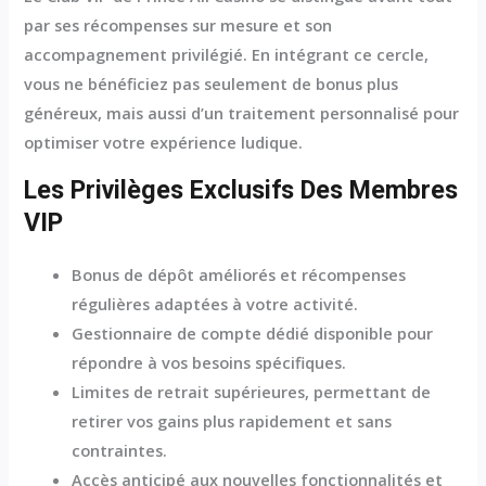
par ses récompenses sur mesure et son
accompagnement privilégié. En intégrant ce cercle,
vous ne bénéficiez pas seulement de bonus plus
généreux, mais aussi d’un traitement personnalisé pour
optimiser votre expérience ludique.
Les Privilèges Exclusifs Des Membres
VIP
Bonus de dépôt améliorés et récompenses
régulières adaptées à votre activité.
Gestionnaire de compte dédié disponible pour
répondre à vos besoins spécifiques.
Limites de retrait supérieures, permettant de
retirer vos gains plus rapidement et sans
contraintes.
Accès anticipé aux nouvelles fonctionnalités et