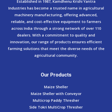
Established in 1987, Kamdhenu Krishi Yantra
Industries has become a trusted name in agricultural
machinery manufacturing, offering advanced,
reliable, and cost-effective equipment to farmers
across India through a strong network of over 110
dealers. With a commitment to quality and
innovation, our range of products ensures efficient
farming solutions that meet the diverse needs of the
agricultural community.
Our Products
Maize Sheller
Maize Sheller with Conveyor
Multicrop Paddy Thresher
Side Tokri MultiCrop Thresher