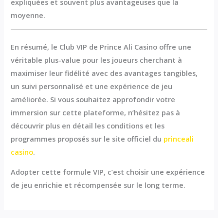
expliquées et souvent plus avantageuses que la
moyenne.
En résumé, le Club VIP de Prince Ali Casino offre une
véritable plus-value pour les joueurs cherchant à
maximiser leur fidélité avec des avantages tangibles,
un suivi personnalisé et une expérience de jeu
améliorée. Si vous souhaitez approfondir votre
immersion sur cette plateforme, n’hésitez pas à
découvrir plus en détail les conditions et les
programmes proposés sur le site officiel du
princeali
casino
.
Adopter cette formule VIP, c’est choisir une expérience
de jeu enrichie et récompensée sur le long terme.