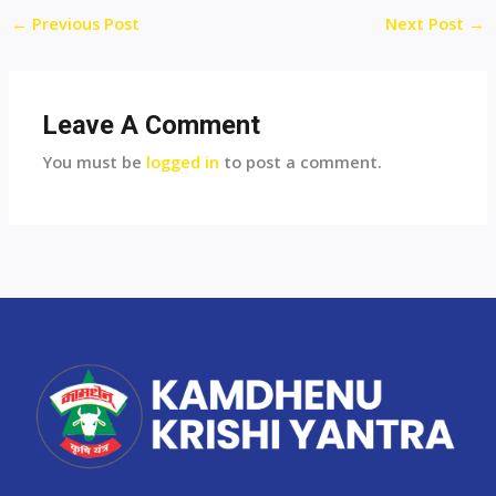
Post
←
Previous Post
Next Post
→
navigation
Leave A Comment
You must be
logged in
to post a comment.