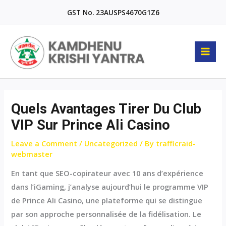
Skip
GST No. 23AUSPS4670G1Z6
to
content
MAI
MEN
Quels Avantages Tirer Du Club
VIP Sur Prince Ali Casino
Leave a Comment
/
Uncategorized
/ By
trafficraid-
webmaster
En tant que SEO-copirateur avec 10 ans d’expérience
dans l’iGaming, j’analyse aujourd’hui le programme VIP
de Prince Ali Casino, une plateforme qui se distingue
par son approche personnalisée de la fidélisation. Le