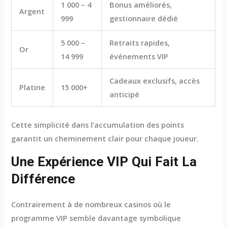
1 000 – 4
Bonus améliorés,
Argent
999
gestionnaire dédié
5 000 –
Retraits rapides,
Or
14 999
événements VIP
Cadeaux exclusifs, accès
Platine
15 000+
anticipé
Cette simplicité dans l’accumulation des points
garantit un cheminement clair pour chaque joueur.
Une Expérience VIP Qui Fait La
Différence
Contrairement à de nombreux casinos où le
programme VIP semble davantage symbolique