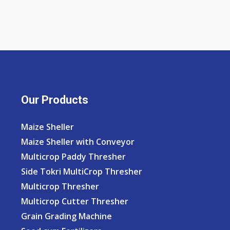
Our Products
Maize Sheller
Maize Sheller with Conveyor
Multicrop Paddy Thresher
Side Tokri MultiCrop Thresher
Multicrop Thresher
Multicrop Cutter Thresher
Grain Grading Machine