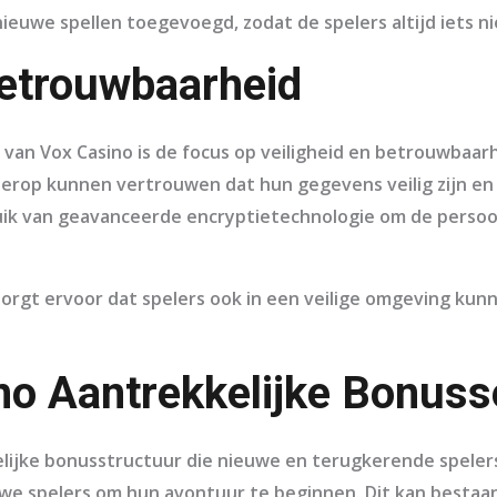
ieuwe spellen toegevoegd, zodat de spelers altijd iets 
Betrouwbaarheid
van Vox Casino is de focus op veiligheid en betrouwbaarh
erop kunnen vertrouwen dat hun gegevens veilig zijn en d
ik van geavanceerde encryptietechnologie om de persoonl
orgt ervoor dat spelers ook in een veilige omgeving kun
no Aantrekkelijke Bonus
elijke bonusstructuur die nieuwe en terugkerende speler
e spelers om hun avontuur te beginnen. Dit kan bestaan 