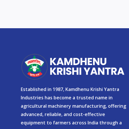
Established in 1987, Kamdhenu Krishi Yantra
Industries has become a trusted name in
agricultural machinery manufacturing, offering
advanced, reliable, and cost-effective
equipment to farmers across India through a