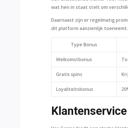
wat hen in staat stelt om verschill
Daarnaast zijn er regelmatig pro
dit platform aanzienlijk toeneemt.
Type Bonus
Welkomstbonus
To
Gratis spins
Kri
Loyaliteitsbonus
20
Klantenservice