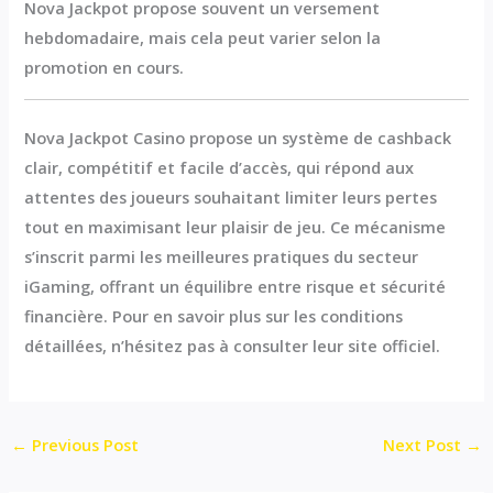
Nova Jackpot propose souvent un versement
hebdomadaire, mais cela peut varier selon la
promotion en cours.
Nova Jackpot Casino propose un système de cashback
clair, compétitif et facile d’accès, qui répond aux
attentes des joueurs souhaitant limiter leurs pertes
tout en maximisant leur plaisir de jeu. Ce mécanisme
s’inscrit parmi les meilleures pratiques du secteur
iGaming, offrant un équilibre entre risque et sécurité
financière. Pour en savoir plus sur les conditions
détaillées, n’hésitez pas à consulter leur site officiel.
Post
←
Previous Post
Next Post
→
navigation