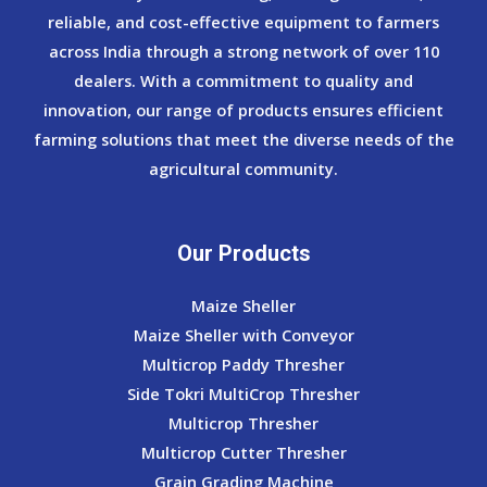
reliable, and cost-effective equipment to farmers
across India through a strong network of over 110
dealers. With a commitment to quality and
innovation, our range of products ensures efficient
farming solutions that meet the diverse needs of the
agricultural community.
Our Products
Maize Sheller
Maize Sheller with Conveyor
Multicrop Paddy Thresher
Side Tokri MultiCrop Thresher
Multicrop Thresher
Multicrop Cutter Thresher
Grain Grading Machine