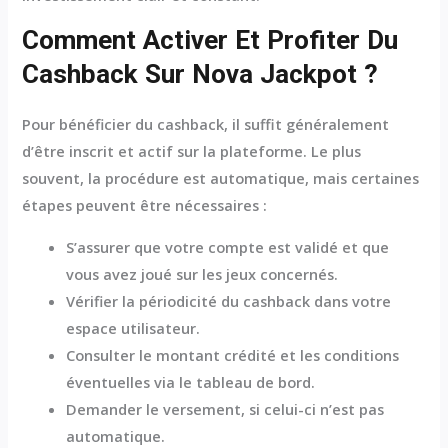
Comment Activer Et Profiter Du
Cashback Sur Nova Jackpot ?
Pour bénéficier du cashback, il suffit généralement
d’être inscrit et actif sur la plateforme. Le plus
souvent, la procédure est automatique, mais certaines
étapes peuvent être nécessaires :
S’assurer que votre compte est validé et que
vous avez joué sur les jeux concernés.
Vérifier la périodicité du cashback dans votre
espace utilisateur.
Consulter le montant crédité et les conditions
éventuelles via le tableau de bord.
Demander le versement, si celui-ci n’est pas
automatique.